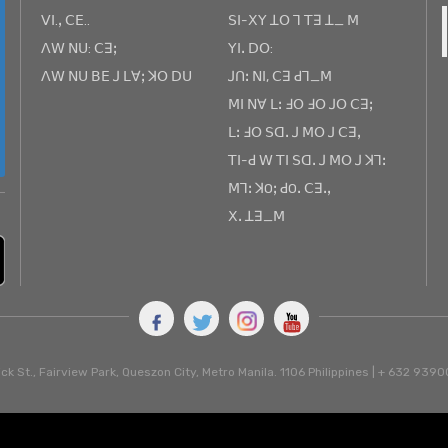
ꓦꓲ.ꓹ ꓚꓰ..
ꓢꓲ-ꓫꓬ ꓕꓳ ꓶ ꓔꓱ ꓕ_ ꓟ
ꓥꓪ ꓠꓴ: ꓚꓱꓼ
ꓬꓲꓸ ꓓꓳ:
ꓥꓪ ꓠꓴ ꓐꓰ ꓙ ꓡꓯꓼ ꓘꓳ ꓓꓴ
ꓙꓵꓽ ꓠꓲ, ꓚꓱ ꓒꓶ_ꓟ
ꓟꓲ ꓠꓯ ꓡꓽ ꓞꓳ ꓞꓳ ꓙꓳ ꓚꓱꓼ
ꓡꓽ ꓞꓳ ꓢꓷꓸ ꓙ ꓟꓳ ꓙ ꓚꓱꓹ
ꓔꓲ-ꓒ ꓪ ꓔꓲ ꓢꓷꓸ ꓙ ꓟꓳ ꓙ ꓘꓶꓽ
ꓟꓶꓽ ꓘOꓼ ꓒOꓸ ꓚꓱꓸꓹ
ꓫꓸ ꓕꓱ_ꓟ
ck St., Fairview Park, Queszon City, Metro Manila. 1106 Philippines | + 632 93