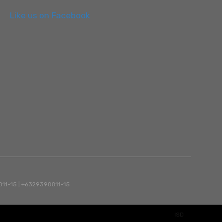
Like us on Facebook
90011-15 | +6329390011-15
ISD