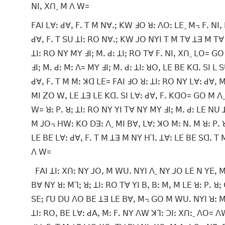
ꓠꓲꓹ ꓫꓵˍ ꓟ ꓥ ꓪ=
ꓝꓮꓲ ꓡꓯꓽ ꓒꓯꓹ ꓝꓸ ꓔ ꓟ ꓠꓯꓸꓼ ꓗꓪ ꓞꓳ ꓤꓽ ꓥꓳꓽ ꓡꓰˍ ꓟ꓾ ꓝꓸ ꓠꓲꓹ
ꓒꓯꓹ ꓝꓸ ꓔ ꓢꓴ ꓕꓲꓽ ꓣꓳ ꓠꓯꓸꓼ ꓗꓪ ꓙꓳ ꓠꓬꓲ ꓔ ꓟ ꓔꓯ ꓕꓱ ꓟ ꓔꓯ 
ꓕꓲꓽ ꓣꓳ ꓠꓬ ꓟꓬ ꓞꓲꓼ ꓟꓸ ꓒꓽ ꓕꓲꓼ ꓣꓳ ꓔꓯ ꓝꓸ ꓠꓲꓹ ꓫꓵˍ ꓡꓳ= ꓖ
ꓞꓲꓼ ꓟꓸ ꓒꓽ ꓟꓽ ꓥ= ꓟꓬ ꓞꓲꓼ ꓟꓸ ꓒꓽ ꓕꓲꓽ ꓤꓳꓹ ꓡꓰ ꓐꓰ ꓗꓷꓸ ꓢꓲ
ꓒꓯꓹ ꓝꓸ ꓔ ꓟ ꓟꓽ ꓘꓷ ꓡꓰ= ꓝꓮꓲ ꓞꓳ ꓤꓽ ꓕꓲꓽ ꓣꓳ ꓠꓬ ꓡꓯꓽ ꓒꓯꓹ ꓟ
ꓟꓲ ꓜꓳ ꓪꓹ ꓡꓰ ꓕꓱ ꓡꓰ ꓗꓷꓸ ꓢꓲ ꓡꓯꓽ ꓒꓯꓹ ꓝꓸ ꓗꓷꓳ= ꓖꓳ ꓟ ꓥˍ
ꓪ= ꓤꓽ ꓑꓸ ꓤꓼ ꓕꓲꓽ ꓣꓳ ꓠꓬ ꓬꓲ ꓔꓯ ꓠꓬ ꓟꓬ ꓞꓲꓼ ꓟꓸ ꓒꓽ ꓡꓰ ꓠꓴ
ꓟ ꓙꓳ꓾ ꓧꓪꓽ ꓗꓳ ꓓꓱꓽ ꓥˍ ꓟꓲ ꓐꓯꓹ ꓡꓯꓽ ꓘꓳ ꓟꓽ ꓠꓸ ꓟ ꓤꓽ ꓑꓸ ꓤ
ꓡꓰ ꓐꓰ ꓡꓯꓽ ꓒꓯꓹ ꓝꓸ ꓔ ꓟ ꓕꓱ ꓟ ꓠꓬ ꓧꓶꓸ ꓕꓯꓽ ꓡꓰ ꓐꓰ ꓢꓷꓸ ꓔ 
ꓥ ꓪ=
ꓝꓮꓲ ꓕꓲꓽ ꓫꓵꓽ ꓠꓬ ꓙꓳꓹ ꓟ ꓪꓴꓸ ꓠꓬꓲ ꓥˍ ꓠꓬ ꓙꓳ ꓡꓰ ꓠ ꓬꓰꓹ ꓟ
ꓐꓯ ꓠꓬ ꓤꓽ ꓟꓶꓼ ꓤꓼ ꓕꓲꓽ ꓣꓳ ꓔꓯ ꓬꓲ ꓐꓹ ꓐꓽ ꓟꓹ ꓟ ꓡꓰ ꓤꓽ ꓑꓸ 
ꓢꓰꓼ ꓩꓴ ꓓꓴ ꓥꓳ ꓐꓰ ꓕꓱ ꓡꓰ ꓐꓯꓹ ꓟ꓾ ꓖꓳ ꓟ ꓪꓴꓸ ꓠꓬꓲ ꓤꓽ ꓟꓶꓼ 
ꓕꓲꓽ ꓣꓳꓹ ꓐꓰ ꓡꓯꓽ ꓒꓮꓹ ꓟꓽ ꓝꓸ ꓠꓬ ꓥꓪ ꓘꓶꓽ ꓛꓲꓽ ꓫꓵꓽˍ ꓥꓳ= 