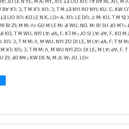
 ꓐꓯꓼ ꓙꓳ ꓡꓰ ꓠ ꓬꓰꓹ ꓟ ꓮꓽ ꓟꓬꓹ ꓫꓵꓽ ꓕꓱ ꓡꓲꓳ ꓫꓵꓽ ꓔꓯ ꓐꓯ ꓠꓲꓹ ꓫꓵˍ ꓟ
ꓪ ꓐꓯ ꓘꓶꓽ ꓛꓹ ꓔ ꓟ ꓘꓶꓽ ꓫꓵꓽ ꓛꓹ ꓔ ꓟ ꓕꓱ ꓠꓬꓲ ꓣꓳ ꓠꓬꓲꓽ ꓗꓴꓸ ꓚꓸ ꓗꓪ ꓚ
ꓳ ꓕꓱ ꓡꓲꓳ ꓫꓵꓽ ꓗꓷ ꓡꓰ ꓠ ꓗꓹ ꓡꓳ= ꓮꓸ ꓫꓵꓽ ꓡꓰ ꓓꓵꓽ ꓙꓽ ꓟꓽ ꓗꓴꓸ ꓔ ꓟ 12 
 ꓟꓲ ꓐꓲ ꓜꓲꓼ ꓟ ꓟꓽ ꓥ= ꓖꓳ ꓟ ꓡꓰ ꓟꓽ ꓞꓲ ꓪꓴꓸ ꓠꓷꓸ ꓟꓽ ꓐꓲ ꓢꓴ ꓞꓳ ꓟꓶ꓾ ꓕ
ꓲ ꓗꓷꓸ ꓔ ꓟ ꓪꓴꓸ ꓠꓬꓲ ꓡꓯꓽ ꓒꓮꓹ ꓝꓸ ꓗꓶ ꓟ꓾ ꓙꓳ ꓢꓲ ꓡꓯꓽ ꓒꓯꓹ ꓝꓸ ꓗꓷ ꓟ 
ꓶꓽ ꓫꓵꓽ ꓛꓹ ꓔ ꓟ ꓟꓽ ꓥˍ ꓟ ꓪꓴꓸ ꓠꓬꓲ ꓜꓳ ꓓꓲ ꓡꓰꓹ ꓟ ꓡꓯꓽ ꓒꓮꓹ ꓝꓸ ꓔ ꓟ ꓟ
 ꓟ ꓘꓶꓽ ꓫꓵꓼ ꓛꓹ ꓔ ꓟ ꓟꓽ ꓥˍ ꓟ ꓪꓴ ꓠꓬꓲ ꓜꓳꓽ ꓓꓲ ꓡꓰꓹ ꓟ ꓡꓯꓽ ꓒꓯꓹ ꓝꓸ 
ꓲ ꓕꓲꓽ ꓧꓪꓹ ꓘꓴ ꓜꓲꓼ ꓞꓳ ꓠꓯꓸꓼ ꓗꓪ ꓓꓰ ꓠꓹ ꓟ ꓙꓲꓽ ꓪꓽ 