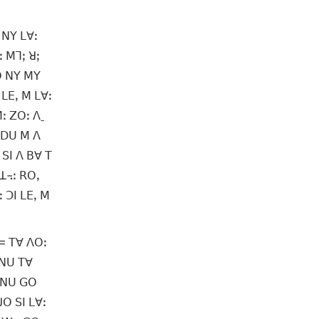
 ꓠꓬ ꓡꓯꓽ
ꓽ ꓟꓶꓼ ꓤꓼ
ꓣꓳ ꓠꓬ ꓟꓬ
 ꓡꓰꓹ ꓟ ꓡꓯꓽ
ꓟꓽ ꓜꓳꓽ ꓥˍ
ꓹ ꓓꓴ ꓟ ꓥ
 ꓢꓲ ꓥ ꓐꓯ ꓔ
 ꓕ꓾ꓽ ꓣꓳꓹ
 ꓛꓲ ꓡꓰꓹ ꓟ
ꓪ= ꓔꓯ ꓥꓳꓽ
 ꓠꓴ ꓔꓯ
ꓰ ꓠꓴ ꓖꓳ
ꓙꓳ ꓢꓲ ꓡꓯꓽ