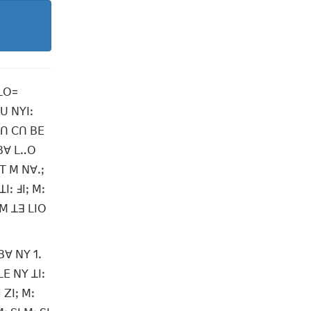
 ꓡꓳ=
ꓴ ꓠꓬꓲꓽ
 ꓚꓵ ꓚꓵ ꓐꓰ
 ꓐꓯ ꓡꓺꓳ
 ꓔ ꓟ ꓠꓯꓸꓼ
ꓲꓽ ꓞꓲꓼ ꓟꓽ
 ꓟ ꓕꓱ ꓡꓲꓳ
ꓐꓯ ꓠꓬ 1ꓸ
ꓡꓰ ꓠꓬ ꓕꓲꓽ
 ꓜꓲꓼ ꓟꓽ