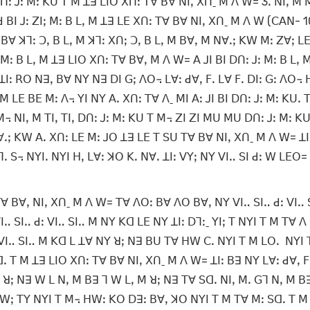
ꓵꓽ ꓙꓽ ꓟꓽ ꓗꓴ ꓔ ꓟ ꓕꓱ ꓡꓲꓳ ꓫꓵꓽ ꓔꓯ ꓐꓯ ꓠꓲꓹ ꓫꓵˍ ꓟ ꓥ ꓪ= 3ꓸ ꓠꓲꓹ ꓟ ꓟ
 ꓐꓲ ꓙꓽ ꓜꓲꓼ ꓟꓽ ꓐ ꓡꓹ ꓟ ꓕꓱ ꓡꓰ ꓫꓵꓽ ꓔꓯ ꓐꓯ ꓠꓲꓹ ꓫꓵˍ ꓟ ꓥ ꓪ (ꓚꓮꓠ- 
ꓐꓯ ꓘꓶꓽ ꓛꓹ ꓐ ꓡꓹ ꓟ ꓘꓶꓽ ꓫꓵꓼ ꓛꓹ ꓐ ꓡꓹ ꓟ ꓐꓯꓹ ꓟ ꓠꓯꓸꓼ ꓗꓪ ꓟꓽ ꓜꓯꓼ ꓡꓰ
ꓟꓽ ꓐ ꓡꓹ ꓟ ꓕꓱ ꓡꓲꓳ ꓫꓵꓽ ꓔꓯ ꓐꓯꓹ ꓟ ꓥ ꓪ= ꓮ ꓙꓲ ꓐꓲ ꓓꓵꓽ ꓙꓽ ꓟꓽ ꓐ ꓡꓹ 
ꓕꓲꓽ ꓣꓳ ꓠꓱꓹ ꓐꓯ ꓠꓬ ꓠꓱ ꓓꓲ ꓖꓼ ꓥꓳ꓾ ꓡꓯꓽ ꓒꓯꓹ ꓝꓸ ꓡꓯ ꓝꓸ ꓓꓲꓽ ꓖꓽ ꓥꓳ꓾ 
ꓟ ꓡꓰ ꓐꓰ ꓟꓽ ꓥ꓾ ꓬꓲ ꓠꓬ ꓮꓸ ꓫꓵꓽ ꓔꓯ ꓥˍ ꓟꓲ ꓮꓽ ꓙꓲ ꓐꓲ ꓓꓵꓽ ꓙꓽ ꓟꓽ ꓗꓴꓸ 
ꓟ꓾ ꓠꓲꓹ ꓟ ꓔꓲꓹ ꓔꓲꓹ ꓓꓵꓽ ꓙꓽ ꓟꓽ ꓗꓴ ꓔ ꓟ꓾ ꓜꓲ ꓜꓲ ꓟꓴ ꓟꓴ ꓓꓵꓽ ꓙꓽ ꓟꓽ ꓗ
 ꓗꓪ ꓮꓸ ꓫꓵꓽ ꓡꓰ ꓟꓽ ꓙꓳ ꓕꓱ ꓡꓰ ꓔ ꓢꓴ ꓔꓯ ꓐꓯ ꓠꓲꓹ ꓫꓵˍ ꓟ ꓥ ꓪ= ꓕꓲ
ꓘꓶꓸ ꓢ꓾ ꓠꓬꓲꓸ ꓠꓬꓲ ꓧꓹ ꓡꓯꓽ ꓘꓳ ꓗꓸ ꓠꓯꓸ ꓕꓲꓽ ꓦꓬꓼ ꓠꓬ ꓦꓲꓺ ꓢꓲ ꓒꓽ ꓪ ꓡꓰꓳ=
ꓯ ꓐꓯꓹ ꓠꓲꓹ ꓫꓵˍ ꓟ ꓥ ꓪ= ꓔꓯ ꓥꓳꓽ ꓐꓯ ꓥꓳ ꓐꓯꓹ ꓠꓬ ꓦꓲꓺ ꓢꓲꓺ ꓒꓽ ꓦꓲꓺ
ꓺ ꓢꓲꓺ ꓒꓽ ꓦꓲꓺ ꓢꓲꓺ ꓟ ꓠꓬ ꓗꓷ ꓡꓰ ꓠꓬ ꓕꓲꓽ ꓓꓶꓽˍ ꓬꓲꓼ ꓔ ꓠꓬꓲ ꓔ ꓟ ꓔꓯ ꓥ
ꓦꓲꓺ ꓢꓲꓺ ꓟ ꓗꓷ ꓡ ꓕꓯ ꓠꓬ ꓤꓼ ꓠꓱ ꓐꓴ ꓔꓯ ꓧꓪ ꓚꓸ ꓠꓬꓲ ꓔ ꓟ ꓡꓳꓸ ꓠꓬꓲ ꓔ
 ꓔ ꓟ ꓕꓱ ꓡꓲꓳ ꓫꓵꓽ ꓔꓯ ꓐꓯ ꓠꓲꓹ ꓫꓵˍ ꓟ ꓥ ꓪ= ꓕꓲꓽ ꓐꓱ ꓠꓬ ꓡꓯꓽ ꓒꓯꓹ ꓝ
ꓤꓼ ꓠꓱ ꓪ ꓡ ꓠꓹ ꓟ ꓐꓱ ꓶ ꓪ ꓡꓹ ꓟ ꓤꓼ ꓠꓱ ꓔꓯ ꓢꓷꓸ ꓠꓲꓹ ꓟꓸ ꓖꓶ ꓠꓹ ꓟ ꓐꓱ
 ꓕꓲꓽ ꓪꓼ ꓔꓬ ꓠꓬꓲ ꓔ ꓟ꓾ ꓧꓪꓽ ꓗꓳ ꓓꓱꓽ ꓐꓯꓹ ꓘꓳ ꓠꓬꓲ ꓔ ꓟ ꓔꓯ ꓟꓽ ꓢꓷꓸ ꓔ 