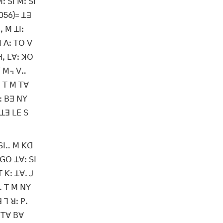
ꓽ ꓢꓲ ꓟꓽ ꓢꓲ
1056)= ꓕꓱ
ꓹ ꓟ ꓕꓲꓽ
ꓟ ꓮꓽ ꓔꓳ ꓦ
ꓧꓹ ꓡꓯꓽ ꓘꓳ
ꓔ ꓟ꓾ ꓦꓺ
ꓴ ꓔ ꓟ ꓔꓯ
ꓽ ꓐꓱ ꓠꓬ
 ꓕꓱ ꓡꓰ ꓢ
 ꓢꓲꓺ ꓟ ꓗꓷ
 ꓖꓳ ꓕꓯꓽ ꓢꓲ
 ꓗꓽ ꓕꓯꓸ ꓙ
ꓸ ꓔ ꓟ ꓠꓬ
 ꓶ ꓤꓽ ꓑꓸ
ꓟ ꓔꓯ ꓐꓯ