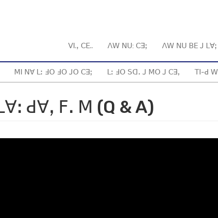
ꓦꓲ.ꓹ ꓚꓰ..
ꓥꓪ ꓠꓴ: ꓚꓱꓼ
ꓥꓪ ꓠꓴ ꓐꓰ ꓙ ꓡꓯ
ꓟꓲ ꓠꓯ ꓡꓽ ꓞꓳ ꓞꓳ ꓙꓳ ꓚꓱꓼ
ꓡꓽ ꓞꓳ ꓢꓷꓸ ꓙ ꓟꓳ ꓙ ꓚꓱꓹ
ꓔꓲ-ꓒ ꓪ
ꓯꓽ ꓒꓯꓹ ꓝꓸ ꓟ (Q & A)