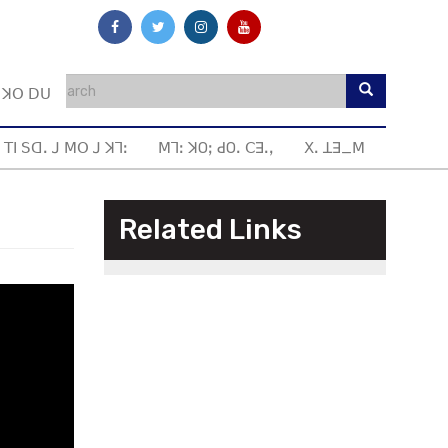
ꓼ ꓘꓳ ꓓꓴ
 ꓔꓲ ꓢꓷꓸ ꓙ ꓟꓳ ꓙ ꓘꓶꓽ
ꓟꓶꓽ ꓘOꓼ ꓒOꓸ ꓚꓱꓸꓹ
ꓫꓸ ꓕꓱ_ꓟ
Related Links