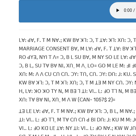
ꓡꓯꓽ ꓒꓯꓹ ꓝꓸ ꓔ ꓟ ꓠꓯꓸꓼ ꓗꓪ ꓐꓯ ꓘꓶꓽ ꓛꓹ ꓔ ꓕꓯꓽ ꓘꓶꓽ ꓫꓵꓽ ꓛꓹ
ꓟꓮꓣꓣꓲꓮꓖꓰ ꓚꓳꓠꓢꓰꓠꓔ ꓐꓯꓹ ꓟ ꓡꓯꓽ ꓒꓯꓹ ꓝꓸ ꓔ ꓕꓯꓽ ꓐꓯ ꓘꓶꓽ 
ꓣꓳ ꓒꓬꓱꓹ ꓠꓬꓲ ꓔ ꓥ= ꓛꓹ ꓐ ꓡ ꓢꓴ ꓐꓯꓹ ꓟ ꓠꓬ ꓢꓳ ꓡꓰ ꓡꓯꓽ ꓒꓯꓹ
ꓛꓹ ꓐ ꓡꓹ ꓢꓴ ꓔꓯ ꓐꓯ ꓠꓲꓹ ꓫꓵˍ ꓟ ꓥˍ ꓡꓳ= ꓖꓳ ꓟ ꓡꓰ ꓟꓽ ꓞꓲ ꓞ
ꓫꓵꓽ ꓟꓽ ꓥ ꓥ ꓚꓴ ꓚꓵ ꓚꓵꓸ ꓛꓬꓽ ꓔꓵꓹ ꓚꓵꓸ ꓛꓬꓽ ꓓꓵꓽ ꓙꓽ ꓗꓴꓸ ꓢꓲ
ꓗꓪ ꓐꓯ ꓘꓶꓽ ꓛꓹ ꓔ ꓟ ꓘꓶꓽ ꓫꓵꓼ ꓛꓹ ꓔ ꓟ ꓕꓱ ꓟ ꓠꓬ ꓚꓵꓸ ꓛꓬꓽ ꓠꓲ
ꓧꓹ ꓡꓯꓽ ꓘꓳ ꓘꓳ ꓔꓬ ꓠꓹ ꓟ ꓐꓱ ꓶ ꓕꓲꓽ ꓦꓲꓺ ꓡꓽ ꓞꓳ ꓔꓶ ꓠꓹ ꓟ ꓐꓱ
ꓫꓵꓽ ꓔꓯ ꓐꓯ ꓠꓲꓹ ꓫꓵˍ ꓟ ꓥ ꓪ (ꓚꓮꓠ- 1057$ 2)=
ꓕꓱ ꓡꓰ ꓡꓯꓽ ꓒꓯꓹ ꓝꓸ ꓔ ꓟ ꓠꓯꓸꓼ ꓗꓪ ꓐꓯ ꓘꓶꓽ ꓛꓹ ꓐ ꓡꓹ ꓟ ꓠꓯꓸ
ꓕꓲꓽ ꓦꓲꓺ ꓡꓽ ꓞꓳ ꓔꓶˍ ꓟ ꓔꓯ ꓚꓵ ꓚꓵ ꓒ ꓐꓲ ꓓꓵꓽ ꓙꓽ ꓗꓴ ꓟ ꓟꓽ 
ꓦꓲꓺ ꓡꓽ ꓞꓳ ꓗꓷ ꓡꓰ ꓕꓯꓽ ꓠꓬ ꓕꓲꓽ ꓦꓲꓺ ꓡꓽ ꓞꓳ ꓠꓯꓸꓼ ꓗꓪ ꓪ ꓙꓵꓽ