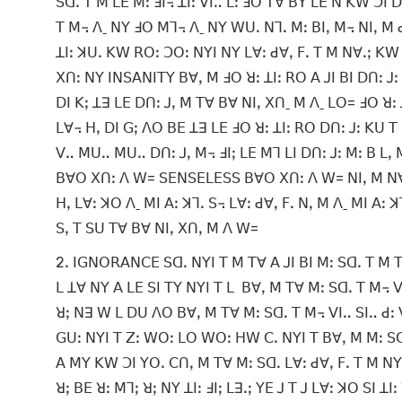
ꓢꓷꓸ ꓔ ꓟ ꓡꓰ ꓟꓽ ꓞꓲ꓾ ꓕꓲꓽ ꓦꓲꓺ ꓡꓽ ꓞꓳ ꓔꓯ ꓐꓬ ꓡꓰ ꓠ ꓗꓪ ꓛꓲ ꓓ
ꓔ ꓟ꓾ ꓥˍ ꓠꓬ ꓞꓳ ꓟꓶ꓾ ꓥˍ ꓠꓬ ꓪꓴꓸ ꓠꓶꓸ ꓟꓽ ꓐꓲꓹ ꓟ꓾ ꓠꓲꓹ ꓟ ꓒ
ꓕꓲꓽ ꓘꓴꓸ ꓗꓪ ꓣꓳꓽ ꓛꓳꓽ ꓠꓬꓲ ꓠꓬ ꓡꓯꓽ ꓒꓯꓹ ꓝꓸ ꓔ ꓟ ꓠꓯꓸꓼ ꓗꓪ 
ꓫꓵꓽ ꓠꓬ ꓲꓠꓢꓮꓠꓲꓔꓬ ꓐꓯꓹ ꓟ ꓞꓳ ꓤꓽ ꓕꓲꓽ ꓣꓳ ꓮ ꓙꓲ ꓐꓲ ꓓꓵꓽ ꓙꓽ 
ꓓꓲ ꓗꓼ ꓕꓱ ꓡꓰ ꓓꓵꓽ ꓙꓹ ꓟ ꓔꓯ ꓐꓯ ꓠꓲꓹ ꓫꓵˍ ꓟ ꓥˍ ꓡꓳ= ꓞꓳ ꓤꓽ 
ꓡꓯ꓾ ꓧꓹ ꓓꓲ ꓖꓼ ꓥꓳ ꓐꓰ ꓕꓱ ꓡꓰ ꓞꓳ ꓤꓽ ꓕꓲꓽ ꓣꓳ ꓓꓵꓽ ꓙꓽ ꓗꓴ ꓔ 
ꓦꓺ ꓟꓴꓺ ꓟꓴꓺ ꓓꓵꓽ ꓙꓹ ꓟ꓾ ꓞꓲꓼ ꓡꓰ ꓟꓶ ꓡꓲ ꓓꓵꓽ ꓙꓽ ꓟꓽ ꓐ ꓡꓹ 
ꓐꓯꓳ ꓫꓵꓽ ꓥ ꓪ= ꓢꓰꓠꓢꓰꓡꓰꓢꓢ ꓐꓯꓳ ꓫꓵꓽ ꓥ ꓪ= ꓠꓲꓹ ꓟ ꓠꓯꓸꓼ
ꓧꓹ ꓡꓯꓽ ꓘꓳ ꓥˍ ꓟꓲ ꓮꓽ ꓘꓶꓸ ꓢ꓾ ꓡꓯꓽ ꓒꓯꓹ ꓝꓸ ꓠꓹ ꓟ ꓥˍ ꓟꓲ ꓮꓽ 
ꓢꓹ ꓔ ꓢꓴ ꓔꓯ ꓐꓯ ꓠꓲꓹ ꓫꓵꓹ ꓟ ꓥ ꓪ=
2ꓸ ꓲꓖꓠꓳꓣꓮꓠꓚꓰ ꓢꓷꓸ ꓠꓬꓲ ꓔ ꓟ ꓔꓯ ꓮ ꓙꓲ ꓐꓲ ꓟꓽ ꓢꓷꓸ ꓔ ꓟ ꓔ
ꓡ ꓕꓯ ꓠꓬ ꓮ ꓡꓰ ꓢꓲ ꓔꓬ ꓠꓬꓲ ꓔ ꓡ ꓐꓯꓹ ꓟ ꓔꓯ ꓟꓽ ꓢꓷꓸ ꓔ ꓟ꓾ ꓦꓲ
ꓤꓼ ꓠꓱ ꓪ ꓡ ꓓꓴ ꓥꓳ ꓐꓯꓹ ꓟ ꓔꓯ ꓟꓽ ꓢꓷꓸ ꓔ ꓟ꓾ ꓦꓲꓺ ꓢꓲꓺ ꓒꓽ 
ꓖꓴꓽ ꓠꓬꓲ ꓔ ꓜꓽ ꓪꓳꓽ ꓡꓳ ꓪꓳꓽ ꓧꓪ ꓚꓸ ꓠꓬꓲ ꓔ ꓐꓯꓹ ꓟ ꓟꓽ ꓢꓷꓸ
ꓮ ꓟꓬ ꓗꓪ ꓛꓲ ꓬꓳꓸ ꓚꓵꓹ ꓟ ꓔꓯ ꓟꓽ ꓢꓷꓸ ꓡꓯꓽ ꓒꓯꓹ ꓝꓸ ꓔ ꓟ ꓠꓬ 
ꓤꓼ ꓐꓰ ꓤꓽ ꓟꓶꓼ ꓤꓼ ꓠꓬ ꓕꓲꓽ ꓞꓲꓼ ꓡꓱꓸꓼ ꓬꓰ ꓙ ꓔ ꓙ ꓡꓯꓽ ꓘꓳ ꓢꓲ