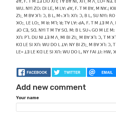
ꓒꓯꓹ ꓝꓸ ꓔ ꓟ ꓕꓱ ꓡꓲꓳ ꓫꓵꓼ ꓔꓯ ꓐꓯ ꓠꓲꓹ ꓫꓵˍ ꓟ ꓥˍ ꓡꓳ= ꓠꓱꓸ
ꓪꓴꓸ ꓠꓬꓲ ꓜꓳꓽ ꓓꓲ ꓡꓰꓹ ꓟ ꓡꓯꓽ ꓒꓯꓹ ꓝꓸ ꓔ ꓟ ꓐꓯꓹ ꓟ ꓠꓯꓸꓼ ꓗ
ꓜꓲꓼˍ ꓟ ꓐꓯ ꓘꓶꓽ ꓛꓹ ꓐ ꓡꓹ ꓟ꓾ ꓘꓶꓽ ꓫꓵꓽ ꓛꓹ ꓐ ꓡꓹ ꓢꓴ ꓠꓬꓲꓽ ꓣ
ꓘꓳꓼˍ ꓡꓰ ꓡꓳꓼˍ ꓟ ꓤꓽ ꓟꓶꓼ ꓤꓼ ꓔꓯ ꓡꓯꓽ ꓒꓮꓹ ꓝꓸ ꓔ ꓟ ꓕꓱ ꓟ ꓥˍ
ꓞꓳ ꓚꓱꓹ ꓢꓷꓸ ꓠꓬꓲ ꓔ ꓟ ꓔꓯ ꓢꓷꓸ ꓟꓽ ꓐ ꓡ ꓢꓴ꓾ ꓖꓳ ꓟ ꓡꓰ ꓟꓽ ꓞ
ꓫꓵꓽ ꓑꓶꓸ ꓓꓴ ꓠꓲ ꓕꓱ ꓟ ꓥˍ ꓟꓲ ꓐꓲ ꓜꓲꓼˍ ꓟ ꓐꓯ ꓘꓶꓽ ꓛꓹ ꓔ ꓟ ꓘ
ꓗꓷ ꓡꓰ ꓢꓲ ꓫꓵꓽ ꓪꓴ ꓓꓳ ꓡ ꓕꓯꓽ ꓠꓬ ꓐꓲ ꓜꓲꓼˍ ꓟ ꓐꓯ ꓘꓶꓽ ꓛꓹ ꓔ
ꓡꓰ= ꓕꓱ ꓡꓰ ꓗꓷ ꓡꓰ ꓢꓲ ꓫꓵꓽ ꓪꓴ ꓓꓳ ꓡꓹ ꓠꓬ ꓝꓮ
FACEBOOK
TWITTER
EMAIL
Add new comment
Your name