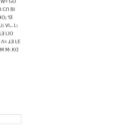
 ꓥ ꓪ= ꓖꓳ
ꓵ ꓚꓵ ꓐꓲ
ꓘꓳꓼ 13
ꓲꓽ ꓦꓲꓺ ꓡꓽ
ꓕꓱ ꓡꓲꓳ
ꓽ ꓥ= ꓕꓱ ꓡꓰ
ꓔ ꓟ ꓟꓽ ꓗꓷ
ꓙꓳˍ ꓡꓳ=