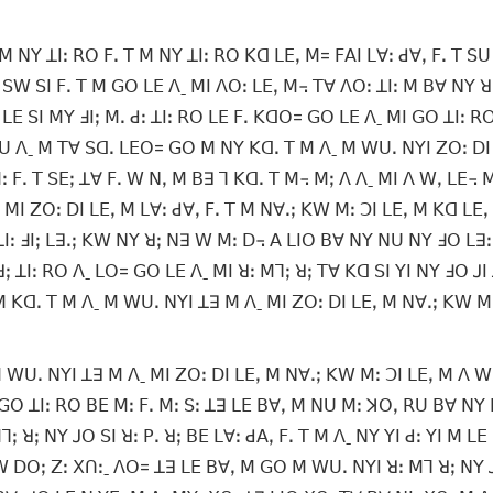
 ꓟ ꓠꓬ ꓕꓲꓽ ꓣꓳ ꓝꓸ ꓔ ꓟ ꓠꓬ ꓕꓲꓽ ꓣꓳ ꓗꓷ ꓡꓰꓹ ꓟ= ꓝꓮꓲ ꓡꓯꓽ ꓒꓯꓹ ꓝꓸ ꓔ ꓢꓴ
ꓢꓪ ꓢꓲ ꓝꓸ ꓔ ꓟ ꓖꓳ ꓡꓰ ꓥˍ ꓟꓲ ꓥꓳꓽ ꓡꓰꓹ ꓟ꓾ ꓔꓯ ꓥꓳꓽ ꓕꓲꓽ ꓟ ꓐꓯ ꓠꓬ ꓤ
ꓳ ꓡꓰ ꓢꓲ ꓟꓬ ꓞꓲꓼ ꓟꓸ ꓒꓽ ꓕꓲꓽ ꓣꓳ ꓡꓰ ꓝꓸ ꓗꓷꓳ= ꓖꓳ ꓡꓰ ꓥˍ ꓟꓲ ꓖꓳ ꓕꓲꓽ 
 ꓡ ꓢꓴ ꓥˍ ꓟ ꓔꓯ ꓢꓷꓸ ꓡꓰꓳ= ꓖꓳ ꓟ ꓠꓬ ꓗꓷꓸ ꓔ ꓟ ꓥˍ ꓟ ꓪꓴꓸ ꓠꓬꓲ ꓜꓳꓽ ꓓꓲ
ꓽ ꓝꓸ ꓔ ꓢꓰꓼ ꓕꓯ ꓝꓸ ꓪ ꓠꓹ ꓟ ꓐꓱ ꓶ ꓗꓷꓸ ꓔ ꓟ꓾ ꓟꓼ ꓥ ꓥˍ ꓟꓲ ꓥ ꓪꓹ ꓡꓰ꓾ 
 ꓟꓲ ꓜꓳꓽ ꓓꓲ ꓡꓰꓹ ꓟ ꓡꓯꓽ ꓒꓯꓹ ꓝꓸ ꓔ ꓟ ꓠꓯꓸꓼ ꓗꓪ ꓟꓽ ꓛꓲ ꓡꓰꓹ ꓟ ꓗꓷ ꓡꓰ
 ꓕꓲꓽ ꓞꓲꓼ ꓡꓱꓸꓼ ꓗꓪ ꓠꓬ ꓤꓼ ꓠꓱ ꓪ ꓟꓽ ꓓ꓾ ꓮ ꓡꓲꓳ ꓐꓯ ꓠꓬ ꓠꓴ ꓠꓬ ꓞꓳ ꓡꓱꓽ
ꓼ ꓕꓲꓽ ꓣꓳ ꓥˍ ꓡꓳ= ꓖꓳ ꓡꓰ ꓥˍ ꓟꓲ ꓤꓽ ꓟꓶꓼ ꓤꓼ ꓔꓯ ꓗꓷ ꓢꓲ ꓬꓲ ꓠꓬ ꓞꓳ ꓙꓲ
ꓟ ꓗꓷꓸ ꓔ ꓟ ꓥˍ ꓟ ꓪꓴꓸ ꓠꓬꓲ ꓕꓱ ꓟ ꓥˍ ꓟꓲ ꓜꓳꓽ ꓓꓲ ꓡꓰꓹ ꓟ ꓠꓯꓸꓼ ꓗꓪ ꓟꓽ
 ꓪꓴꓸ ꓠꓬꓲ ꓕꓱ ꓟ ꓥˍ ꓟꓲ ꓜꓳꓽ ꓓꓲ ꓡꓰꓹ ꓟ ꓠꓯꓸꓼ ꓗꓪ ꓟꓽ ꓛꓲ ꓡꓰꓹ ꓟ ꓥ 
ꓤꓼ ꓖꓳ ꓕꓲꓽ ꓣꓳ ꓐꓰ ꓟꓽ ꓝꓸ ꓟꓽ ꓢꓽ ꓕꓱ ꓡꓰ ꓐꓯꓹ ꓟ ꓠꓴ ꓟꓽ ꓘꓳꓹ ꓣꓴ ꓐꓯ ꓠꓬ
ꓤꓼ ꓠꓬ ꓙꓳ ꓢꓲ ꓤꓽ ꓑꓸ ꓤꓼ ꓐꓰ ꓡꓯꓽ ꓒꓮꓹ ꓝꓸ ꓔ ꓟ ꓥˍ ꓠꓬ ꓬꓲ ꓒꓽ ꓬꓲ ꓟ ꓡ
ꓥꓪ ꓓꓳꓼ ꓜꓽ ꓫꓵꓽˍ ꓥꓳ= ꓕꓱ ꓡꓰ ꓐꓯꓹ ꓟ ꓖꓳ ꓟ ꓪꓴꓸ ꓠꓬꓲ ꓤꓽ ꓟꓶ ꓤꓼ ꓠꓬ 