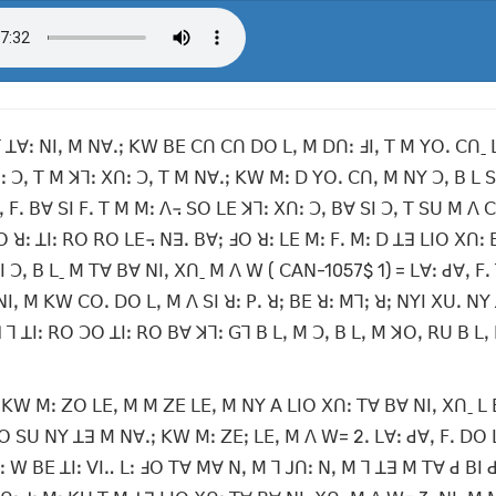
 ꓔ ꓕꓯꓽ ꓠꓲꓹ ꓟ ꓠꓯꓸꓼ ꓗꓪ ꓐꓰ ꓚꓵ ꓚꓵ ꓓꓳ ꓡꓹ ꓟ ꓓꓵꓽ ꓞꓲꓹ ꓔ ꓟ ꓬꓳꓸ ꓚꓵˍ
ꓛꓹ ꓔ ꓟ ꓘꓶꓽ ꓫꓵꓽ ꓛꓹ ꓔ ꓟ ꓠꓯꓸꓼ ꓗꓪ ꓟꓽ ꓓ ꓬꓳꓸ ꓚꓵꓹ ꓟ ꓠꓬ ꓛꓹ ꓐ ꓡ ꓢ
 ꓝꓸ ꓐꓯ ꓢꓲ ꓝꓸ ꓔ ꓟ ꓟꓽ ꓥ꓾ ꓢꓳ ꓡꓰ ꓘꓶꓽ ꓫꓵꓽ ꓛꓹ ꓐꓯ ꓢꓲ ꓛꓹ ꓔ ꓢꓴ ꓟ ꓥ
ꓳ ꓤꓽ ꓕꓲꓽ ꓣꓳ ꓣꓳ ꓡꓰ꓾ ꓠꓱꓸ ꓐꓯꓼ ꓞꓳ ꓤꓽ ꓡꓰ ꓟꓽ ꓝꓸ ꓟꓽ ꓓ ꓕꓱ ꓡꓲꓳ ꓫꓵꓽ
 ꓛꓹ ꓐ ꓡˍ ꓟ ꓔꓯ ꓐꓯ ꓠꓲꓹ ꓫꓵˍ ꓟ ꓥ ꓪ ( ꓚꓮꓠ-1057$ 1) = ꓡꓯꓽ ꓒꓯꓹ ꓝꓸ
ꓹ ꓟ ꓗꓪ ꓚꓳꓸ ꓓꓳ ꓡꓹ ꓟ ꓥ ꓢꓲ ꓤꓽ ꓑꓸ ꓤꓼ ꓐꓰ ꓤꓽ ꓟꓶꓼ ꓤꓼ ꓠꓬꓲ ꓫꓴꓸ ꓠꓬ ꓕ
 ꓶ ꓕꓲꓽ ꓣꓳ ꓛꓳ ꓕꓲꓽ ꓣꓳ ꓐꓯ ꓘꓶꓽ ꓖꓶ ꓐ ꓡꓹ ꓟ ꓛꓹ ꓐ ꓡꓹ ꓟ ꓘꓳꓹ ꓣꓴ ꓐ ꓡꓹ
ꓼ ꓗꓪ ꓟꓽ ꓜꓳ ꓡꓰꓹ ꓟ ꓟ ꓜꓰ ꓡꓰꓹ ꓟ ꓠꓬ ꓮ ꓡꓲꓳ ꓫꓵꓽ ꓔꓯ ꓐꓯ ꓠꓲꓹ ꓫꓵˍ ꓡ 
ꓙꓳ ꓢꓴ ꓠꓬ ꓕꓱ ꓟ ꓠꓯꓸꓼ ꓗꓪ ꓟꓽ ꓜꓰꓼ ꓡꓰꓹ ꓟ ꓥ ꓪ= 2ꓸ ꓡꓯꓽ ꓒꓯꓹ ꓝꓸ ꓓꓳ 
 ꓪ ꓐꓰ ꓕꓲꓽ ꓦꓲꓺ ꓡꓽ ꓞꓳ ꓔꓯ ꓟꓯ ꓠꓹ ꓟ ꓶ ꓙꓵꓽ ꓠꓹ ꓟ ꓶ ꓕꓱ ꓟ ꓔꓯ ꓒ ꓐꓲ ꓒ